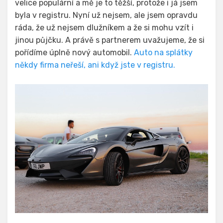
velice populární a mě je to těžší, protože i já jsem
byla v registru. Nyní už nejsem, ale jsem opravdu
ráda, že už nejsem dlužníkem a že si mohu vzít i
jinou půjčku. A právě s partnerem uvažujeme, že si
pořídíme úplně nový automobil.
Auto na splátky
někdy firma neřeší, ani když jste v registru.