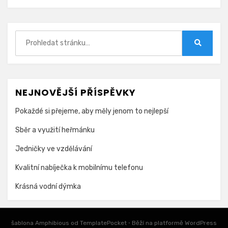
Hledat:
Hledat
NEJNOVĚJŠÍ PŘÍSPĚVKY
Pokaždé si přejeme, aby měly jenom to nejlepší
Sběr a využití heřmánku
Jedničky ve vzdělávání
Kvalitní nabíječka k mobilnímu telefonu
Krásná vodní dýmka
šablona Amphibious od
TemplatePocket
⋅
Běží na platformě
WordPress