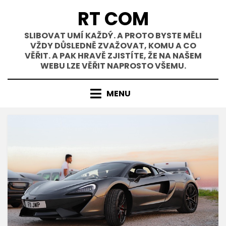
Přejít
RT COM
k
obsahu
SLIBOVAT UMÍ KAŽDÝ. A PROTO BYSTE MĚLI
VŽDY DŮSLEDNĚ ZVAŽOVAT, KOMU A CO
VĚŘIT. A PAK HRAVĚ ZJISTÍTE, ŽE NA NAŠEM
WEBU LZE VĚŘIT NAPROSTO VŠEMU.
MENU