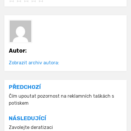
Autor:
Zobrazit archiv autora:
Navigace
PŘEDCHOZÍ
pro
Čím upoutat pozornost na reklamních taškách s
potiskem
příspěvek
NÁSLEDUJÍCÍ
Zavolejte deratizaci