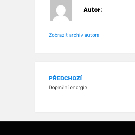
Autor:
Zobrazit archiv autora:
Navigace
PŘEDCHOZÍ
Doplnění energie
pro
příspěvek