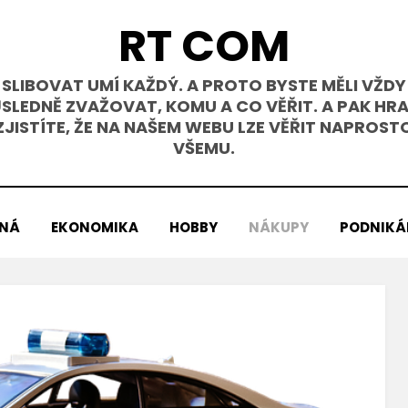
RT COM
SLIBOVAT UMÍ KAŽDÝ. A PROTO BYSTE MĚLI VŽDY
SLEDNĚ ZVAŽOVAT, KOMU A CO VĚŘIT. A PAK HR
ZJISTÍTE, ŽE NA NAŠEM WEBU LZE VĚŘIT NAPROST
VŠEMU.
ENÁ
EKONOMIKA
HOBBY
NÁKUPY
PODNIKÁ