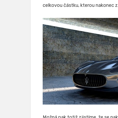
celkovou částku, kterou nakonec z
Možná pak totiž zjistíme, že se n