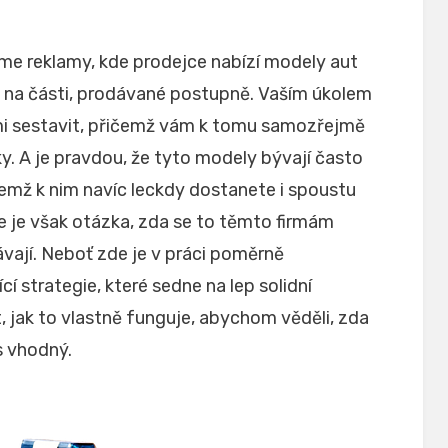
íme reklamy, kde prodejce nabízí modely aut
né na části, prodávané postupně. Vaším úkolem
ami sestavit, přičemž vám k tomu samozřejmě
y. A je pravdou, že tyto modely bývají často
čemž k nim navíc leckdy dostanete i spoustu
e je však otázka, zda se to těmto firmám
ávají. Neboť zde je v práci poměrně
í strategie, které sedne na lep solidní
t, jak to vlastně funguje, abychom věděli, zda
s vhodný.