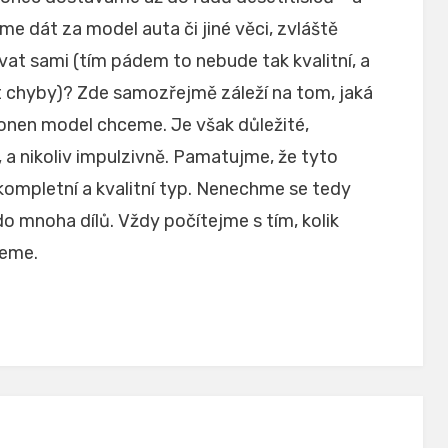
me dát za model auta či jiné věci, zvláště
at sami (tím pádem to nebude tak kvalitní, a
t chyby)?
Zde samozřejmě záleží na tom, jaká
c onen model chceme. Je však důležité,
 a nikoliv impulzivně. Pamatujme, že tyto
kompletní a kvalitní typ. Nenechme se tedy
do mnoha dílů. Vždy počítejme s tím, kolik
neme.