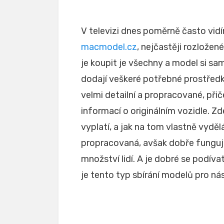
V televizi dnes poměrně často vid
macmodel.cz
, nejčastěji rozlože
je koupit je všechny a model si s
dodají veškeré potřebné prostředk
velmi detailní a propracované, při
informací o originálním vozidle.
Zd
vyplatí, a jak na tom vlastně vyděl
propracovaná, avšak dobře fungujíc
množství lidí. A je dobré se podíva
je tento typ sbírání modelů pro ná