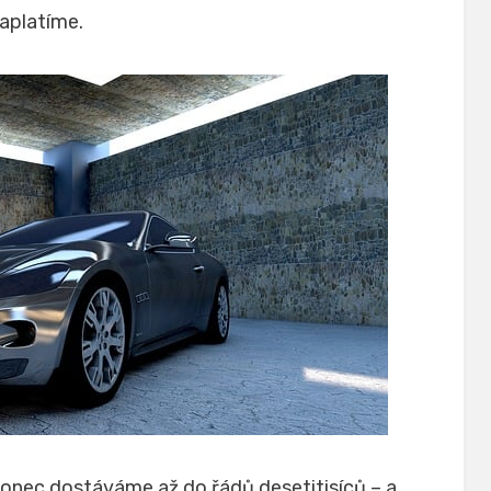
aplatíme.
akonec dostáváme až do řádů desetitisíců – a