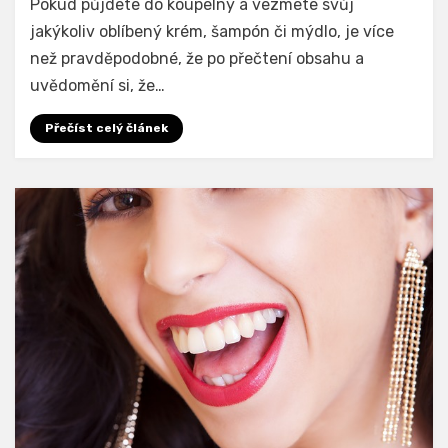
Pokud půjdete do koupelny a vezmete svůj
jakýkoliv oblíbený krém, šampón či mýdlo, je více
než pravděpodobné, že po přečtení obsahu a
uvědomění si, že…
Přečíst celý článek