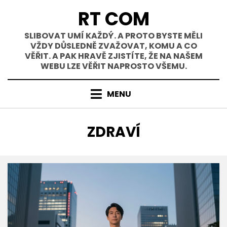
Přejít
RT COM
k
obsahu
SLIBOVAT UMÍ KAŽDÝ. A PROTO BYSTE MĚLI
VŽDY DŮSLEDNĚ ZVAŽOVAT, KOMU A CO
VĚŘIT. A PAK HRAVĚ ZJISTÍTE, ŽE NA NAŠEM
WEBU LZE VĚŘIT NAPROSTO VŠEMU.
MENU
RUBRIKA
:
ZDRAVÍ