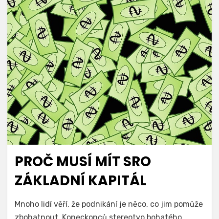
PROČ MUSÍ MÍT SRO
ZÁKLADNÍ KAPITÁL
Mnoho lidí věří, že podnikání je něco, co jim pomůže
zbohatnout. Koneckonců stereotyp bohatého