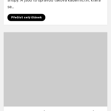
shopy. A jsou to opravdu taková kadeřnictví, která
se…
Přečíst celý článek