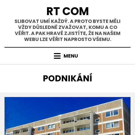
Přejít
RT COM
k
obsahu
SLIBOVAT UMÍ KAŽDÝ. A PROTO BYSTE MĚLI
VŽDY DŮSLEDNĚ ZVAŽOVAT, KOMU A CO
VĚŘIT. A PAK HRAVĚ ZJISTÍTE, ŽE NA NAŠEM
WEBU LZE VĚŘIT NAPROSTO VŠEMU.
MENU
RUBRIKA
:
PODNIKÁNÍ