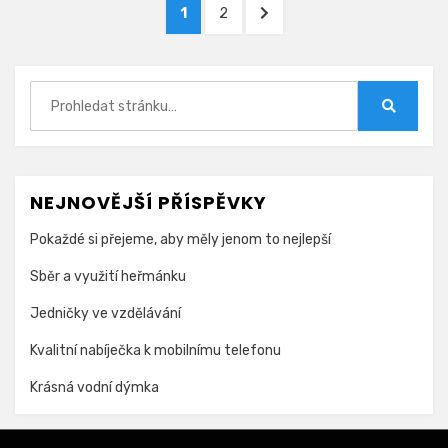
Stránkování
STRÁNKA
STRÁNKA
DALŠÍ
1
2
příspěvků
STRÁNKA
Hledat:
Hledat
NEJNOVĚJŠÍ PŘÍSPĚVKY
Pokaždé si přejeme, aby měly jenom to nejlepší
Sběr a využití heřmánku
Jedničky ve vzdělávání
Kvalitní nabíječka k mobilnímu telefonu
Krásná vodní dýmka