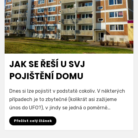
JAK SE ŘEŠÍ U SVJ
POJIŠTĚNÍ DOMU
Dnes si lze pojistit v podstatě cokoliv. V některých
případech je to zbytečné (kolikrát asi zažijeme
únos do UFO?), v jindy se jedná o poměrně…
Přečíst celý článek