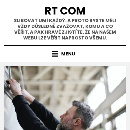
Přejít
RT COM
k
obsahu
SLIBOVAT UMÍ KAŽDÝ. A PROTO BYSTE MĚLI
VŽDY DŮSLEDNĚ ZVAŽOVAT, KOMU A CO
VĚŘIT. A PAK HRAVĚ ZJISTÍTE, ŽE NA NAŠEM
WEBU LZE VĚŘIT NAPROSTO VŠEMU.
MENU