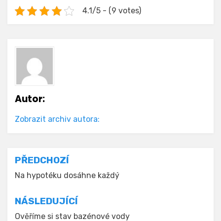
4.1/5 - (9 votes)
Autor:
Zobrazit archiv autora:
Navigace
PŘEDCHOZÍ
pro
Na hypotéku dosáhne každý
příspěvek
NÁSLEDUJÍCÍ
Ověříme si stav bazénové vody