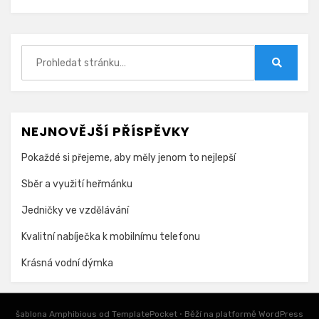
Hledat:
Hledat
NEJNOVĚJŠÍ PŘÍSPĚVKY
Pokaždé si přejeme, aby měly jenom to nejlepší
Sběr a využití heřmánku
Jedničky ve vzdělávání
Kvalitní nabíječka k mobilnímu telefonu
Krásná vodní dýmka
šablona Amphibious od
TemplatePocket
⋅
Běží na platformě
WordPress