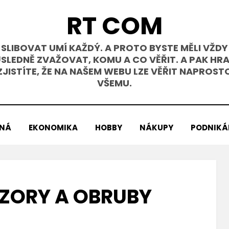
RT COM
SLIBOVAT UMÍ KAŽDÝ. A PROTO BYSTE MĚLI VŽDY
SLEDNĚ ZVAŽOVAT, KOMU A CO VĚŘIT. A PAK HR
ZJISTÍTE, ŽE NA NAŠEM WEBU LZE VĚŘIT NAPROST
VŠEMU.
ENÁ
EKONOMIKA
HOBBY
NÁKUPY
PODNIKÁ
VZORY A OBRUBY