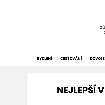
Přejít
k
obsahu
DŮ
BYDLENÍ
CESTOVÁNÍ
DOVOL
NEJLEPŠÍ 