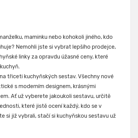
 manželku, maminku nebo kohokoli jiného, kdo
uhuje? Nemohli jste si vybrat lepšího prodejce,
yňské linky za opravdu úžasné ceny, které
kuchyň.
na třiceti kuchyňských sestav. Všechny nové
ktické s moderním designem, krásnými
m. Ať už vyberete jakoukoli sestavu, určitě
dnosti, které jistě ocení každý, kdo se v
 si již vybrali, stačí si kuchyňskou sestavu už