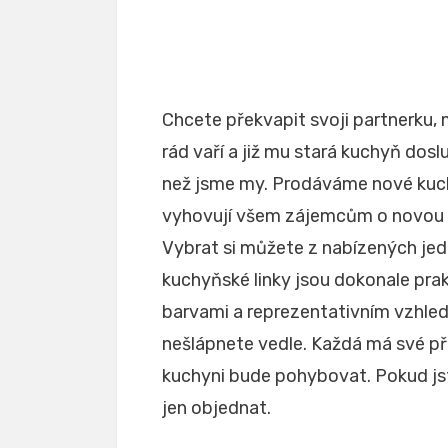
Chcete překvapit svoji partnerku,
rád vaří a již mu stará kuchyň dosl
než jsme my. Prodáváme nové kuch
vyhovují všem zájemcům o novou 
Vybrat si můžete z nabízených jed
kuchyňské linky
jsou dokonale pra
barvami a reprezentativním vzhlede
nešlápnete vedle. Každá má své pře
kuchyni bude pohybovat. Pokud jste
jen objednat.