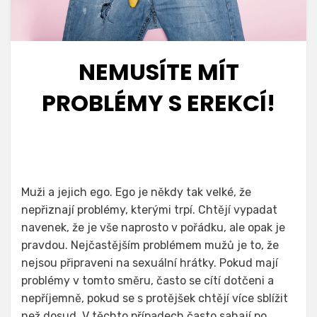
NEMUSÍTE MÍT
PROBLÉMY S EREKCÍ!
Muži a jejich ego. Ego je někdy tak velké, že
nepřiznají problémy, kterými trpí. Chtějí vypadat
navenek, že je vše naprosto v pořádku, ale opak je
pravdou. Nejčastějším problémem mužů je to, že
nejsou připraveni na sexuální hrátky. Pokud mají
problémy v tomto směru, často se cítí dotčeni a
nepříjemně, pokud se s protějšek chtějí více sblížit
než dosud. V těchto případech často sahají po