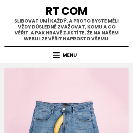
Přejít
RT COM
k
obsahu
SLIBOVAT UMÍ KAŽDÝ. A PROTO BYSTE MĚLI
VŽDY DŮSLEDNĚ ZVAŽOVAT, KOMU A CO
VĚŘIT. A PAK HRAVĚ ZJISTÍTE, ŽE NA NAŠEM
WEBU LZE VĚŘIT NAPROSTO VŠEMU.
MENU