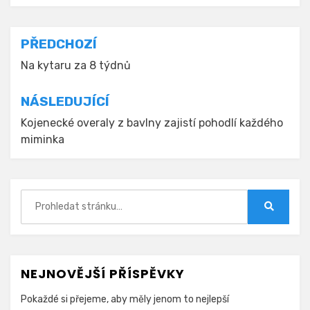
Navigace
PŘEDCHOZÍ
pro
Na kytaru za 8 týdnů
příspěvek
NÁSLEDUJÍCÍ
Kojenecké overaly z bavlny zajistí pohodlí každého
miminka
Hledat:
Hledat
NEJNOVĚJŠÍ PŘÍSPĚVKY
Pokaždé si přejeme, aby měly jenom to nejlepší