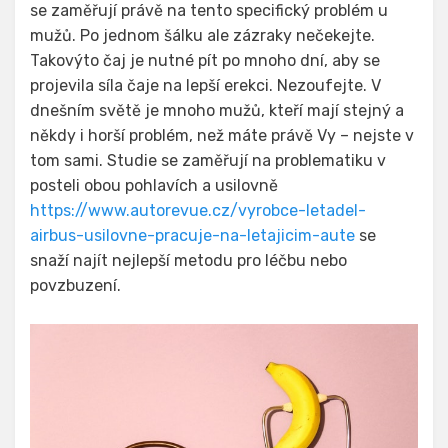
se zaměřují právě na tento specifický problém u
mužů. Po jednom šálku ale zázraky nečekejte.
Takovýto čaj je nutné pít po mnoho dní, aby se
projevila síla čaje na lepší erekci. Nezoufejte. V
dnešním světě je mnoho mužů, kteří mají stejný a
někdy i horší problém, než máte právě Vy – nejste v
tom sami. Studie se zaměřují na problematiku v
posteli obou pohlavích a usilovně
https://www.autorevue.cz/vyrobce-letadel-
airbus-usilovne-pracuje-na-letajicim-aute
se
snaží najít nejlepší metodu pro léčbu nebo
povzbuzení.