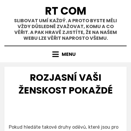
Přejít
RT COM
k
obsahu
SLIBOVAT UMÍ KAŽDÝ. A PROTO BYSTE MĚLI
VŽDY DŮSLEDNĚ ZVAŽOVAT, KOMU A CO
VĚŘIT. A PAK HRAVĚ ZJISTÍTE, ŽE NA NAŠEM
WEBU LZE VĚŘIT NAPROSTO VŠEMU.
MENU
ROZJASNÍ VAŠI
ŽENSKOST POKAŽDÉ
Pokud hledáte takové druhy oděvů, které jsou pro