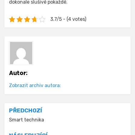
dokonale slušivé pokaždé.
3.7/5 - (4 votes)
Autor:
Zobrazit archiv autora:
Navigace
PŘEDCHOZÍ
pro
Smart technika
příspěvek