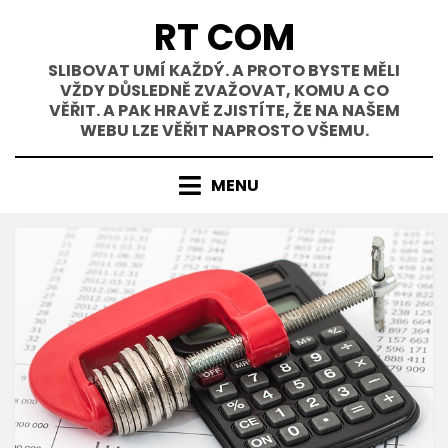
Přejít
RT COM
k
obsahu
SLIBOVAT UMÍ KAŽDÝ. A PROTO BYSTE MĚLI
VŽDY DŮSLEDNĚ ZVAŽOVAT, KOMU A CO
VĚŘIT. A PAK HRAVĚ ZJISTÍTE, ŽE NA NAŠEM
WEBU LZE VĚŘIT NAPROSTO VŠEMU.
MENU