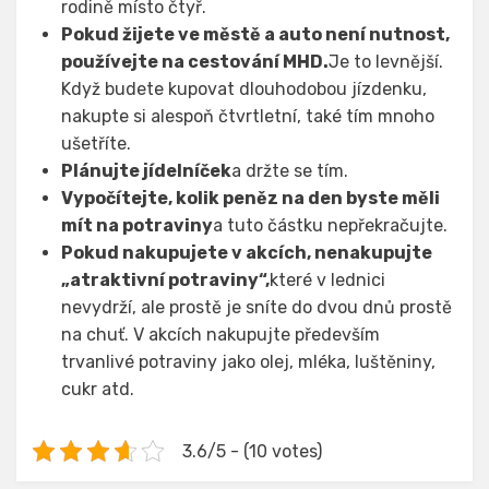
rodině místo čtyř.
Pokud žijete ve městě a auto není nutnost,
používejte na cestování MHD.
Je to levnější.
Když budete kupovat dlouhodobou jízdenku,
nakupte si alespoň čtvrtletní, také tím mnoho
ušetříte.
Plánujte jídelníček
a držte se tím.
Vypočítejte, kolik peněz na den byste měli
mít na potraviny
a tuto částku nepřekračujte.
Pokud nakupujete v akcích, nenakupujte
„atraktivní potraviny“,
které v lednici
nevydrží, ale prostě je sníte do dvou dnů prostě
na chuť. V akcích nakupujte především
trvanlivé potraviny jako olej, mléka, luštěniny,
cukr atd.
3.6/5 - (10 votes)